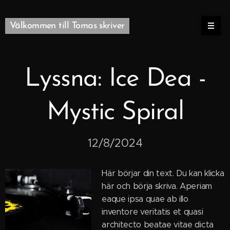
Välkommen till Tomas skriver
Lyssna: Ice Dea -
Mystic Spiral
12/8/2024
Här börjar din text. Du kan klicka
här och börja skriva. Aperiam
eaque ipsa quae ab illo
inventore veritatis et quasi
architecto beatae vitae dicta