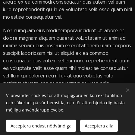
aliquid ex ea commodi consequatur quis autem vel eum
iure reprehenderit qui in ea voluptate velit esse quam nihil
molestiae consequatur vel.
Non numquam eius modi tempora incidunt ut labore et
dolore magnam aliquam quaerat voluptatem ut enim ad
minima veniam quis nostrum exercitationem ullam corporis
suscipit laboriosam nisi ut aliquid ex ea commodi
consequatur quis autem vel eum iure reprehenderit qui in
ea voluptate velit esse quam nihil molestiae consequatur
vel illum qui dolorem eum fugiat quo voluptas nulla
pariatur at vero eos et accusamus et iusto odio
dignissimos ducimus qui.
Vi använder cookies för att möjliggöra en korrekt funktion
och säkerhet på vår hemsida, och för att erbjuda dig bästa
möjliga användarupplevelse.
© 2024 ICE DEA. Skeppsbron 2, 111 30 Stockholm
Acceptera endast nödvändiga
Acceptera alla
Skapad med
Webnode
Cookies