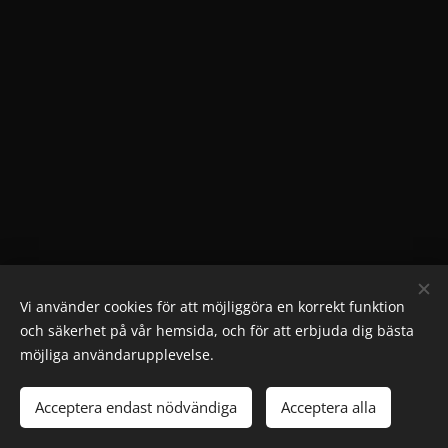
Vi använder cookies för att möjliggöra en korrekt funktion
och säkerhet på vår hemsida, och för att erbjuda dig bästa
möjliga användarupplevelse.
© 2024 ICE DEA. Skeppsbron 2, 111 30 Stockholm
Acceptera endast nödvändiga
Acceptera alla
Skapad med
Webnode
Cookies