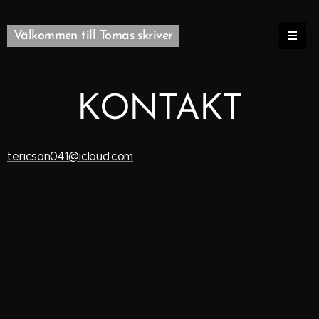
Välkommen till Tomas skriver
KONTAKT
tericson041@icloud.com